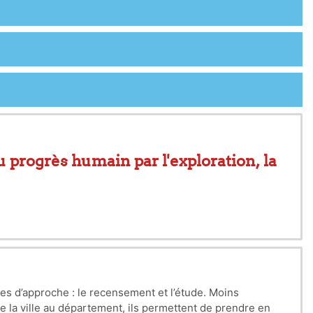
u progrès humain par l'exploration, la
utilisation des ressources qui créent
on, de la recherche, de la
des d’approche : le recensement et l’étude. Moins
e la ville au département, ils permettent de prendre en