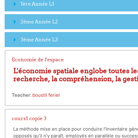
1ère Année L1
2ème Année L2
3ème Année L3
Economie de l'espace
L'économie spatiale englobe toutes les
recherche, la compréhension, la gestion
Teacher:
boustil feriel
L'économie spatiale est définie par 
de la valeur et des avantages pour les
compréhension, de la gestion et de l'u
cours1 copie 3
La méthode mise en place pour conduire l’Inventaire géné
opposés qu’il n’y paraît, employés en parallèle ou succes