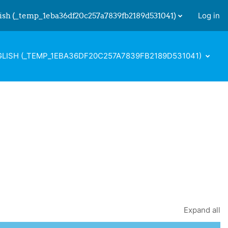
ish ‎(_temp_1eba36df20c257a7839fb2189d531041)‎
Log in
 input
LISH ‎(_TEMP_1EBA36DF20C257A7839FB2189D531041)‎
Expand all