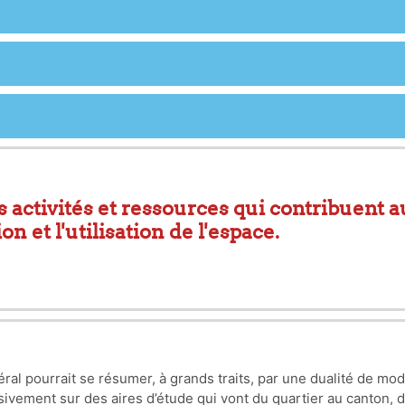
 activités et ressources qui contribuent a
 et l'utilisation de l'espace.
l'OCDE comme
l'ensemble des activités et l'
 êtres humains dans le cadre de l'explorati
tilisation de l'espace
.
ral pourrait se résumer, à grands traits, par une dualité de mo
sivement sur des aires d’étude qui vont du quartier au canton, d