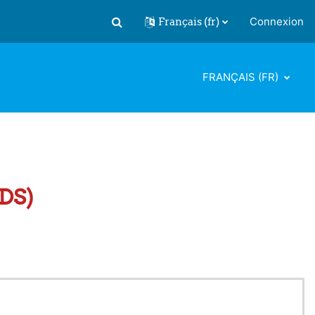
Français ‎(fr)‎
Connexion
Activer/désactiver la saisie de recherch
FRANÇAIS ‎(FR)‎
CDS)