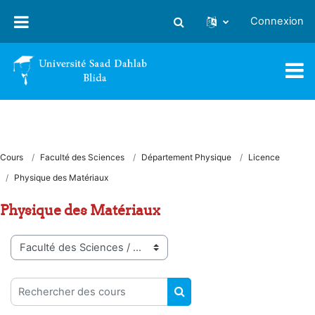
Passer au contenu principal
Connexion
Activer/désactiver la saisie
Cours
Faculté des Sciences
Département Physique
Licence
Physique des Matériaux
Physique des Matériaux
Catégories de cours
Rechercher des cours
RECHERCHER DES COUR