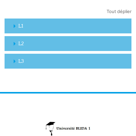
Tout déplier
L1
L2
L3