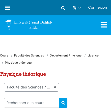
Passer au contenu principal
Connexion
Activer/désactiver la saisie
Cours
Faculté des Sciences
Département Physique
Licence
Physique théorique
Physique théorique
Catégories de cours
Rechercher des cours
RECHERCHER DES COUR