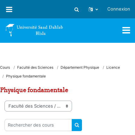
Passer au contenu principal
Connexion
Activer/désactiver la saisie
Cours
Faculté des Sciences
Département Physique
Licence
Physique fondamentale
Physique fondamentale
Catégories de cours
Rechercher des cours
RECHERCHER DES COUR