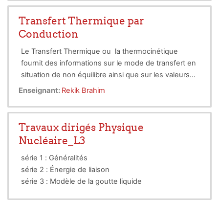
Transfert Thermique par
Conduction
Le Transfert Thermique ou la thermocinétique
fournit des informations sur le mode de transfert en
situation de non équilibre ainsi que sur les valeurs
de flux de chaleur. La thermodynamique établit les
Dans ce cour, nous proposons des généralités sur
Enseignant:
Rekik Brahim
conditions de cette transmission de chaleur et
les transferts de chaleur, et de définir la loi de
la loi de la conduction avec son
détermine les conséquences qui en résultent, mais
Fourier. ainsi que
équation, en régime permanent et variable
elle ne se préoccupe pas de la vitesse de cette
Travaux dirigés Physique
appliqué à différentes géométries (mur, cylindre,
transmission. Des connaissances de base en ce
Nucléaire_L3
sphère)
domaine sont donc nécessaires à l’étudiant ou
chercheur de production ou de développement.
série 1 : Généralités
série 2 : Énergie de liaison
série 3 : Modèle de la goutte liquide
série 4 : Radioactivité
série 5 : Réactions nucléaires