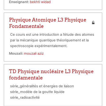
développements technologiques est considéré
Enseignant:
bekhti widad
comme étant très important. La conception ou la
fabrication des dispositifs par les ingénieurs repose
sur la maîtrise des propriétés des matériaux qu’ils
Physique Atomique L3 Physique
utilisent. Ainsi, le rôle de la recherche est primordial
Fondamentale
afin de développer des matériaux susceptibles
d’être introduits dans les différents champs
Ce cours est une introduction a l’étude des atomes
d’application technologiques, avec des procédures
par la mécanique quantique théoriquement et la
de fabrication à l’échelle industrielle à moindre coût
spectroscopie expérimentalement.
et une compatibilité notable avec l’environnement.
Mouzali:
mouzali aziz
Les propriétés des matériaux sont étroitement liées
à la nature des liaisons chimiques existante entre
les atomes ainsi qu’à leur arrangement structural.
TD Physique nucléaire L3 Physique
fondamentale
série_généralités et énergies de liaison
série_modèle de la goutte liquide
série_radioactivité
série_réaction nucléaire