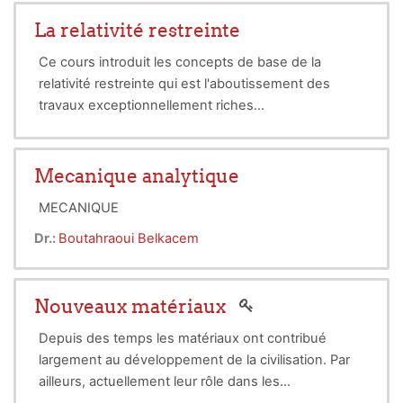
La relativité restreinte
Ce cours introduit les concepts de base de la
relativité restreinte qui est l'aboutissement des
travaux exceptionnellement riches
Ce cours fait la mise sur point seulement, vu la
mathématiciens et physiciens de la seconde
de
moitié du XIX
contrainte du covid-19, sur
siècle, et plus particuliè
rement de
LA RELATIVITE EN MECANIQUE CLASSIQUE
Hendrik Lorentz (1853 -
1928) , Henri Poincaré
Mecanique analytique
RELATIVITE DU TEMPS ET DE L’ESPACE
(1854 -
1912) et
Albert Einstein (1879 -
1955).
L’ESPACE-TEMPS
MECANIQUE
CINEMATIQUE RELATIVISTE.
Dr.:
Boutahraoui Belkacem
Nouveaux matériaux
Depuis des temps les matériaux ont contribué
largement au développement de la civilisation. Par
ailleurs, actuellement leur rôle dans les