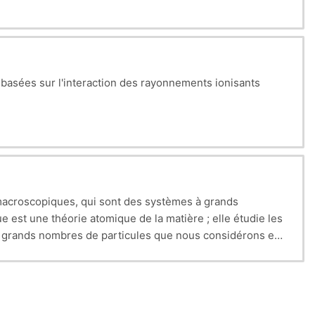
basées sur l'interaction des rayonnements ionisants
macroscopiques, qui sont des systèmes à grands
est une théorie atomique de la matière ; elle étudie les
à grands nombres de particules que nous considérons en
écanique habituelle de Newton du fait du très grand
 pour cela qu’on utilisera la théorie des Probabilités
istique ( pour évaluer les moyennes des grandeurs
ncertitudes sur ces mesures).