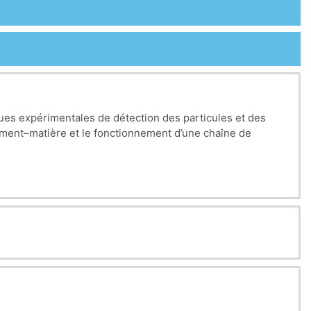
ques expérimentales de détection des particules et des
ement–matière et le fonctionnement d’une chaîne de
teur Geiger-Müller, les scintillateurs et les détecteurs à
 la détection des rayonnements α et γ, ainsi que les