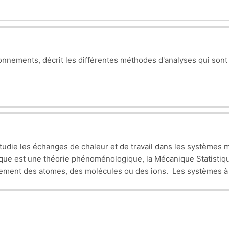
nements, décrit les différentes méthodes d'analyses qui sont 
die les échanges de chaleur et de travail dans les systèmes 
ue est une théorie phénoménologique, la Mécanique Statistique 
rtement des atomes, des molécules ou des ions. Les systèmes 
ent de l’ordre du nombre d'Avogadro sont intraitables par la m
re, avec un très grand nombre de conditions initiales(6N) . C’est
 du système que nous considérons ), et les méthodes de la Stat
s, ainsi que leurs écarts quadratiques moyens, assimilés aux i