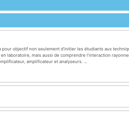
 pour objectif non seulement d’initier les étudiants aux techni
 en laboratoire, mais aussi de comprendre l’interaction rayonn
amplificateur, amplificateur et analyseurs.
des manipulations utilisant différents détecteurs tels que le comp
ces incluent également l’étude de la statistique de comptage et