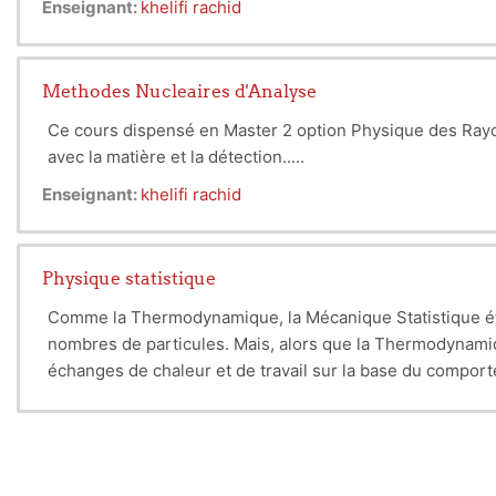
Enseignant:
khelifi rachid
Methodes Nucleaires d'Analyse
Ce cours dispensé en Master 2 option Physique des Rayon
avec la matière et la détection.....
Enseignant:
khelifi rachid
Physique statistique
Comme la Thermodynamique, la Mécanique Statistique étu
nombres de particules. Mais, alors que la Thermodynamiq
échanges de chaleur et de travail sur la base du compo
Mécanique Statistique (nombres N de particules très souv
nombre (3N) d’équations différentielles couplées à résoud
(pour estimer la probabilité d’obtention d’un état donné
physiques, qui sont les valeurs obtenues lors de mesure