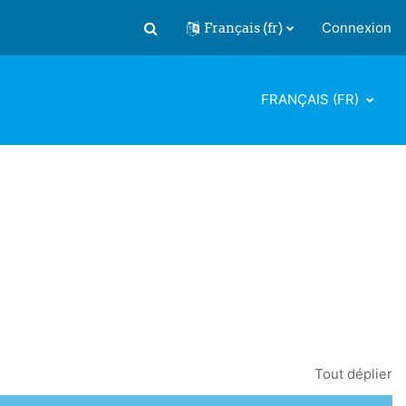
Français ‎(fr)‎
Connexion
Activer/désactiver la saisie de recherch
FRANÇAIS ‎(FR)‎
Tout déplier