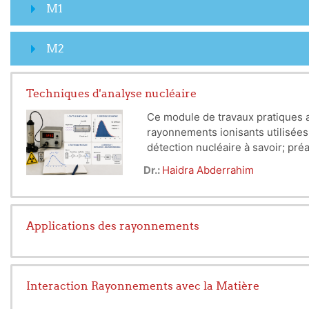
M1
M2
Techniques d'analyse nucléaire
Ce module de travaux pratiques a
rayonnements ionisants utilisées
détection nucléaire à savoir; pré
D'autre part, l'étudiants réalise 
Dr.:
Haidra Abderrahim
barrière de surface. Ces expérien
coïncidences γ-γ.
Applications des rayonnements
Interaction Rayonnements avec la Matière