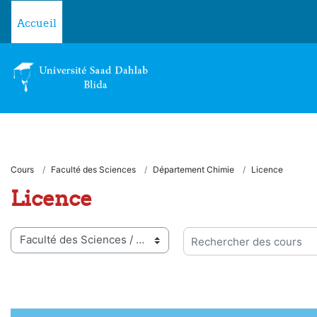
Passer au contenu principal
Accueil
Cours
Faculté des Sciences
Département Chimie
Licence
Licence
ies de cours
Rechercher des cours