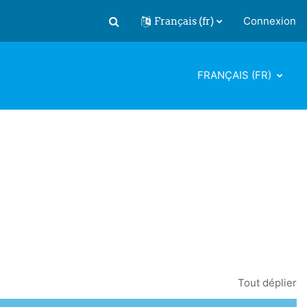
Français ‎(fr)‎
Connexion
Activer/désactiver la saisie de recherch
FRANÇAIS ‎(FR)‎
Tout déplier