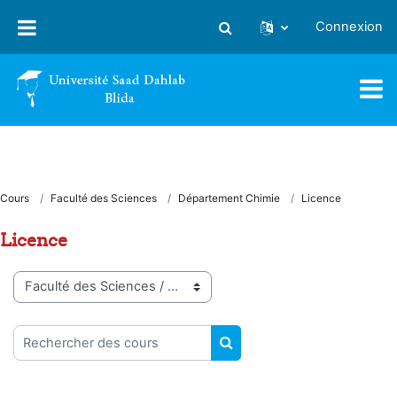
Passer au contenu principal
Connexion
Activer/désactiver la saisie
Cours
Faculté des Sciences
Département Chimie
Licence
Licence
Catégories de cours
Rechercher des cours
RECHERCHER DES COUR