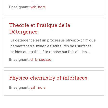
Enseignant:
yahi nora
Théorie et Pratique de la
Détergence
La détergence est un processus physico-chimique
permettant d’éliminer les salissures des surfaces
solides ou textiles. Elle repose sur l’action des
tensioactifs, des agents capables de modifier la
Enseignant:
chibi souaad
tension superficielle de l’eau pour solubiliser les
impuretés. Les détergents trouvent des
applications variées, allant des lessives
Physico-chemistry of interfaces
domestiques aux solutions industrielles complexes.
Enseignant:
yahi nora