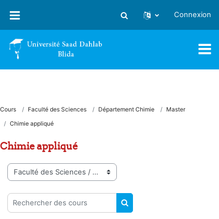
Passer au contenu principal
Connexion
Activer/désactiver la saisie
Cours
Faculté des Sciences
Département Chimie
Master
Chimie appliqué
Chimie appliqué
Catégories de cours
Rechercher des cours
RECHERCHER DES COUR