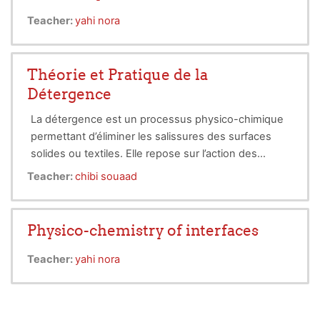
Teacher:
yahi nora
Théorie et Pratique de la
Détergence
La détergence est un processus physico-chimique
permettant d’éliminer les salissures des surfaces
solides ou textiles. Elle repose sur l’action des
tensioactifs, des agents capables de modifier la
Teacher:
chibi souaad
tension superficielle de l’eau pour solubiliser les
impuretés. Les détergents trouvent des
applications variées, allant des lessives
Physico-chemistry of interfaces
domestiques aux solutions industrielles complexes.
Teacher:
yahi nora