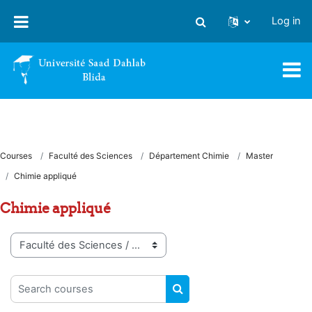
Skip to main content
Log in
Toggle search input
Courses
Faculté des Sciences
Département Chimie
Master
Chimie appliqué
Chimie appliqué
Course categories
Search courses
SEARCH COURSES