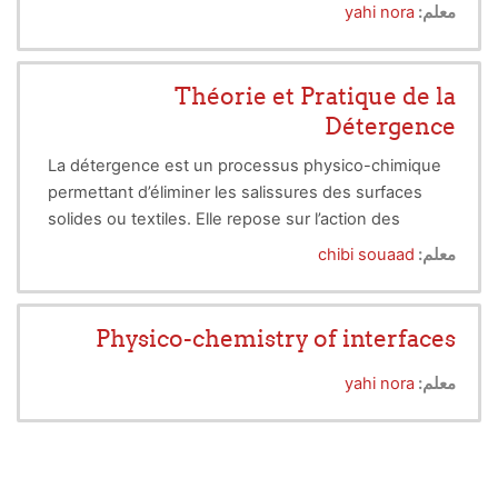
معلم:
yahi nora
Théorie et Pratique de la
Détergence
La détergence est un processus physico-chimique
permettant d’éliminer les salissures des surfaces
solides ou textiles. Elle repose sur l’action des
tensioactifs, des agents capables de modifier la
معلم:
chibi souaad
tension superficielle de l’eau pour solubiliser les
impuretés. Les détergents trouvent des
applications variées, allant des lessives
Physico-chemistry of interfaces
domestiques aux solutions industrielles complexes.
معلم:
yahi nora