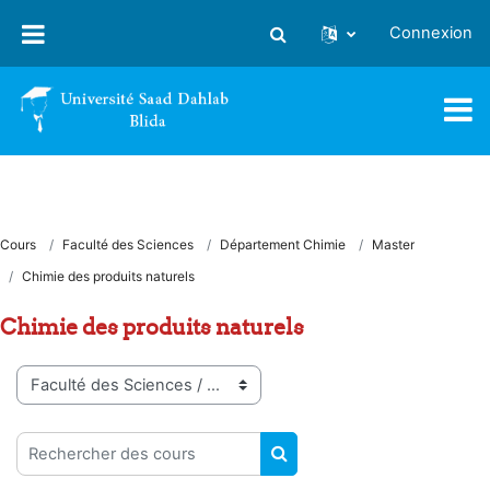
Passer au contenu principal
Connexion
Activer/désactiver la saisie
Cours
Faculté des Sciences
Département Chimie
Master
Chimie des produits naturels
Chimie des produits naturels
Catégories de cours
Rechercher des cours
RECHERCHER DES COUR