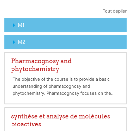
Tout déplier
M1
M2
Pharmacognosy and
phytochemistry
The objective of the course is to provide a basic
understanding of pharmacognosy and
phytochemistry. Pharmacognosy focuses on the
study of drugs, mainly of plant origin, having a
therapeutic activity. The course includes botanical
aspects (systematics and taxonomy), extraction and
synthèse et analyse de molécules
fractionation, valorization through biological
bioactives
activities and formulations.