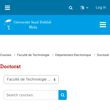
Skip to main content
Log in
Toggle search input
Courses
Faculté de Technologie
Département Electronique
Doctorat
Doctorat
Course categories
Search courses
SEARCH COURSES