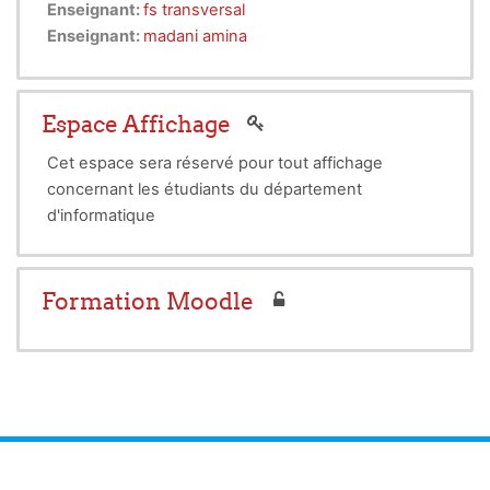
Enseignant:
fs transversal
compétences et les connaissances nécessaires
Enseignant:
madani amina
pour démarrer et gérer une entreprise avec
succès.
Plusieurs aspects sont abordés
, tels que la
Espace Affichage
planification d'entreprise, le financement, le
Cet espace sera réservé pour tout affichage
marketing, la gestion des opérations, la gestion
des ressources humaines et la stratégie
concernant les étudiants du département
d'entreprise.
d'informatique
Formation Moodle