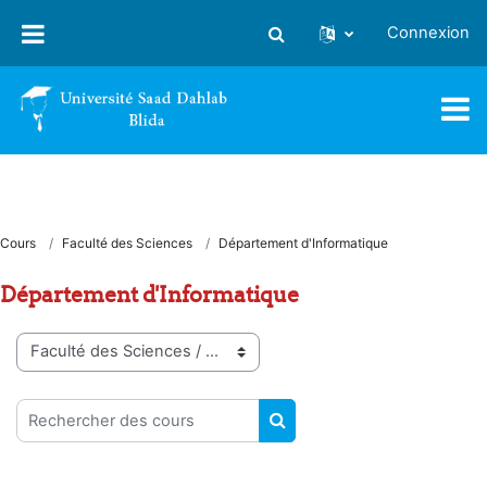
Passer au contenu principal
Connexion
Activer/désactiver la saisie
Cours
Faculté des Sciences
Département d'Informatique
Département d'Informatique
Catégories de cours
Rechercher des cours
RECHERCHER DES COUR