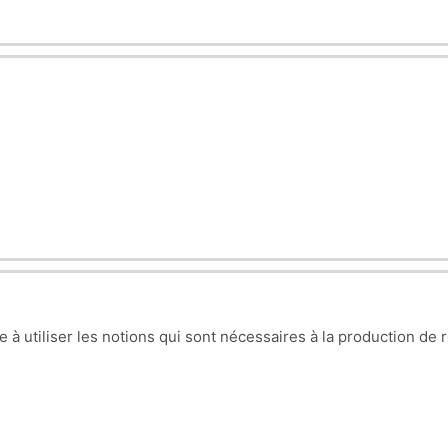
s:
filtrators - Information security culture - Classification of co
re à utiliser les notions qui sont nécessaires à la production d