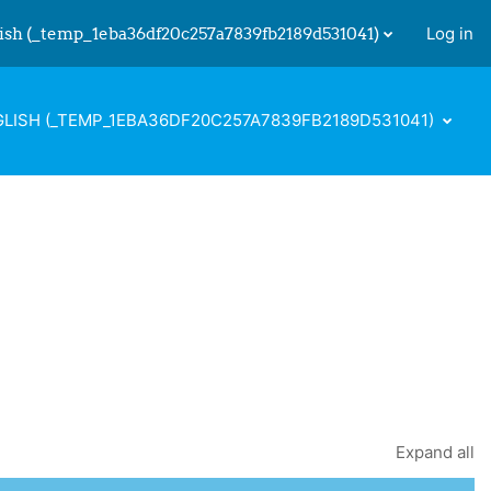
ish ‎(_temp_1eba36df20c257a7839fb2189d531041)‎
Log in
 input
LISH ‎(_TEMP_1EBA36DF20C257A7839FB2189D531041)‎
Expand all