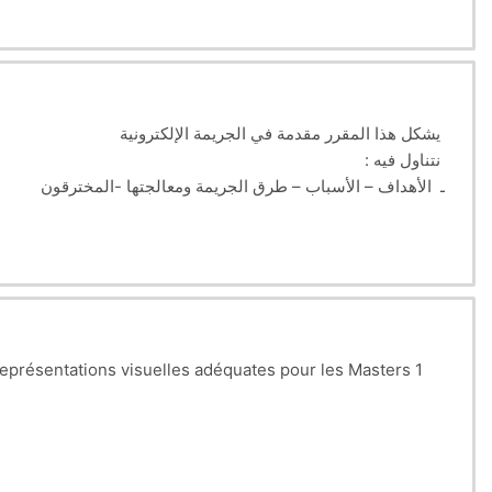
يشكل هذا المقرر مقدمة في الجريمة الإلكترونية
: نتناول فيه
ـ الأهداف – الأسباب – طرق الجريمة ومعالجتها -المخترقون
ـ ثقافة أمن المعلومات
ـ تصنيف جرائم المعلوماتية
ـ وسائل الحماية
الجريمة الإلكترونية في التشريع الجزائري
mputer crimes - Means of protection & cybercrimes in
e représentations visuelles adéquates pour les Masters 1