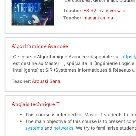
Ce cours est destiné aux Etudian
Teacher:
FS S2 Transversale
Teacher:
madani amina
Algorithmique Avancée
Ce cours d'Algorithmique Avancée (disponible sur
https:
est destiné au Master 1 , spécialité IL (Ingénierie Logiciel),
Intelligents
) et SIR (Systèmes Informatiques & Réseaux).
Teacher:
Aroussi Sana
Anglais technique II
This course is intended for Master 1 students to int
The main objective of this course is to present con
systems
and
networks
. We try to familiarise stude
technical texts.