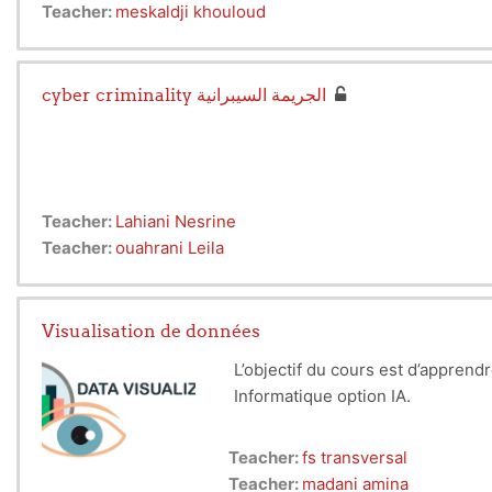
Teacher:
meskaldji khouloud
cyber criminality الجريمة السيبرانية
Teacher:
Lahiani Nesrine
Teacher:
ouahrani Leila
This course is an introduction to cybercrimes. We addres
Visualisation de données
Objectives - Causes - Methods of crime and treatment - in
L’objectif du cours est d’apprend
Algerian legislation.
Informatique option IA.
Leila Ouahrani
Teacher:
fs transversal
Teacher:
madani amina