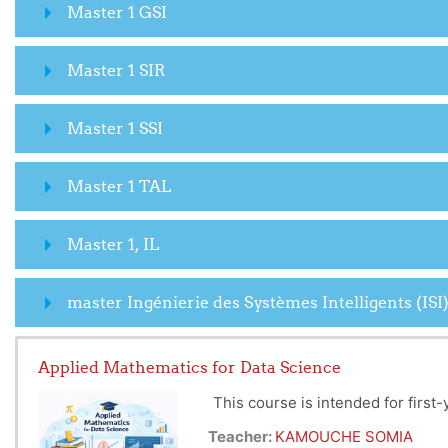
Master 1 GSI
Master 1 SIR
Master 1 SSI
Master 1 TAL
Master 1, IL
master Ingénierie des Systèmes Intelligents (ISI
Applied Mathematics for Data Science
This course is intended for firs
Teacher:
KAMOUCHE SOMIA