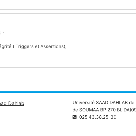
 :
égrité ( Triggers et Assertions),
 Concurrence,
- Reprise après pannes et
Sécurité des BD.
Université SAAD DAHLAB de 
aad Dahlab
de SOUMAA BP 270 BLIDA(09
025.43.38.25-30