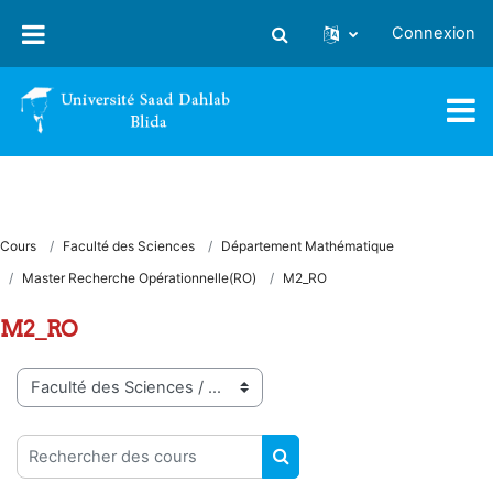
Passer au contenu principal
Connexion
Activer/désactiver la saisie
Cours
Faculté des Sciences
Département Mathématique
Master Recherche Opérationnelle(RO)
M2_RO
M2_RO
Catégories de cours
Rechercher des cours
RECHERCHER DES COUR