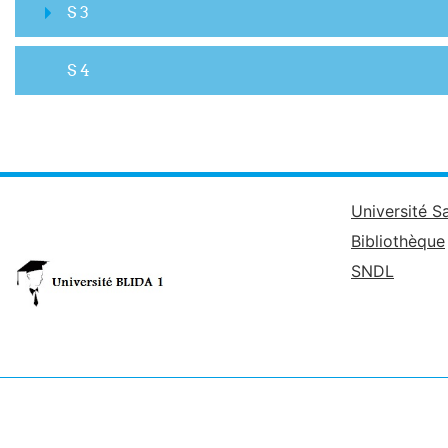
S 3
S 4
Université S
Bibliothèque
SNDL