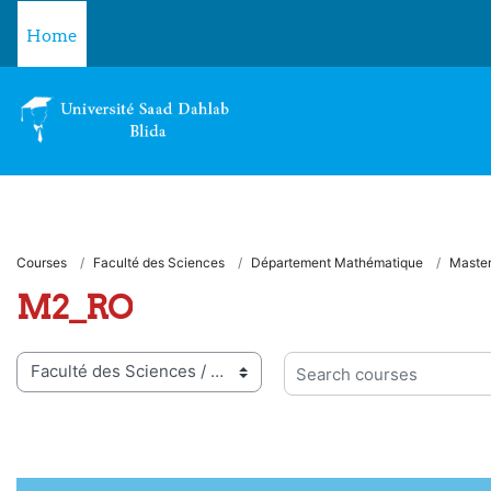
Skip to main content
Home
Courses
Faculté des Sciences
Département Mathématique
Master
M2_RO
 categories
Search courses