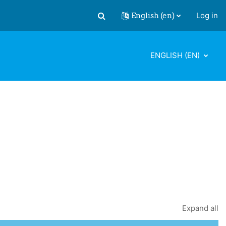
English ‎(en)‎
Log in
Toggle search input
ENGLISH ‎(EN)‎
Expand all