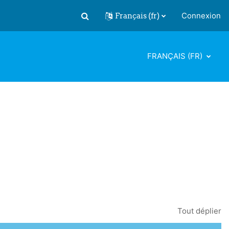
Français ‎(fr)‎
Connexion
Activer/désactiver la saisie de recherch
FRANÇAIS ‎(FR)‎
Tout déplier