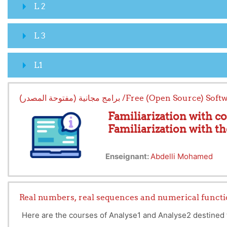
L 2
L 3
L1
برامج مجانية (مفتوحة المصدر) /Free (Open Source) S
Familiarization with c
Familiarization with t
..........................................................
Enseignant:
Abdelli Mohamed
Real numbers, real sequences and numerical functio
Familiarisation avec l’outi
Here are the courses of Analyse1 and Analyse2 destined t
Familiarisation avec les no