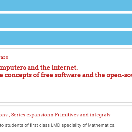
oftware
omputers and the internet.
he concepts of free software and the open-s
................................................................................................................
ns , Series expansionn Primitives and integrals
l informatique et l’Internet.
o students of first class LMD speciality of Mathematics.
tions du logiciel libre et la philosophie de l'open so