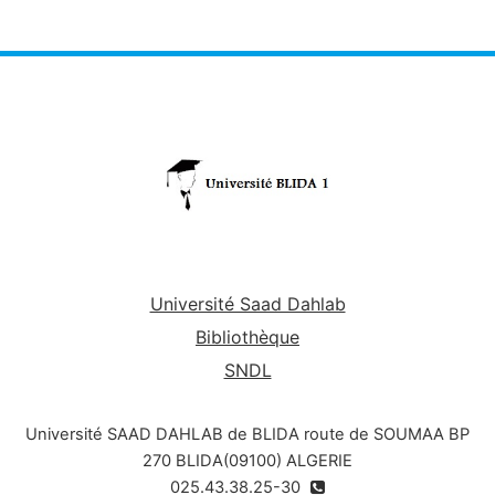
connaissance des ouvrages métalliques spéciaux
souvent rencontrés dans le domaine de la
construction métalliques et mixtes et ce, par l’étude
et le calcul de leurs éléments porteurs et leurs
modes d’exécution, ainsi que les spécificités
d’entretien et de réparation.
Université Saad Dahlab
Bibliothèque
SNDL
Université SAAD DAHLAB de BLIDA route de SOUMAA BP
270 BLIDA(09100) ALGERIE
025.43.38.25-30