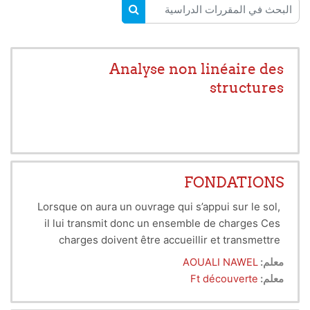
البحث في المقررات الدراسية
البحث في المقررات الدراسية
Analyse non linéaire des
structures
FONDATIONS
Lorsque on aura un ouvrage qui s’appui sur le sol,
il lui transmit
donc un ensemble de charges Ces
charges doivent être
accueillir et transmettre
verticalement, horizontalement ou oblique
par les
معلم:
AOUALI NAWEL
fondations qui sont la partie enterré d’un ouvrage
معلم:
Ft découverte
dans
le sol pour but d’assurer la stabilité