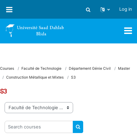
Skip to main content
Log in
Toggle search input
Courses
Faculté de Technologie
Département Génie Civil
Master
Construction Métallique et Mixtes
S3
S3
Course categories
Search courses
SEARCH COURSES