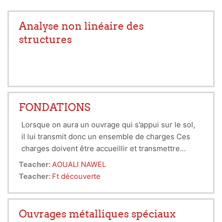
Analyse non linéaire des
structures
FONDATIONS
Lorsque on aura un ouvrage qui s’appui sur le sol,
il lui transmit
donc un ensemble de charges Ces
charges doivent être
accueillir et transmettre
verticalement, horizontalement ou oblique
par les
Teacher:
AOUALI NAWEL
fondations qui sont la partie enterré d’un ouvrage
Teacher:
Ft découverte
dans
le sol pour but d’assurer la stabilité
Ouvrages métalliques spéciaux