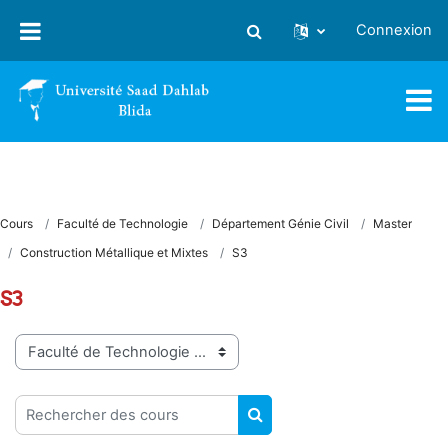
Passer au contenu principal
Connexion
Activer/désactiver la saisie
Cours
Faculté de Technologie
Département Génie Civil
Master
Construction Métallique et Mixtes
S3
S3
Catégories de cours
Rechercher des cours
RECHERCHER DES COUR