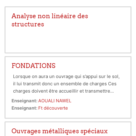
Analyse non linéaire des
structures
FONDATIONS
Lorsque on aura un ouvrage qui s’appui sur le sol,
il lui transmit
donc un ensemble de charges Ces
charges doivent être
accueillir et transmettre
verticalement, horizontalement ou oblique
par les
Enseignant:
AOUALI NAWEL
fondations qui sont la partie enterré d’un ouvrage
Enseignant:
Ft découverte
dans
le sol pour but d’assurer la stabilité
Ouvrages métalliques spéciaux