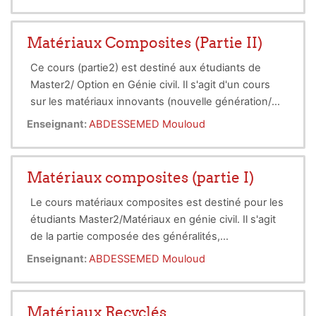
aussi la maîtrise des concepts constructifs
parasismiques dans la conception des ouvrages.
Matériaux Composites (Partie II)
Ce cours (partie2) est destiné aux étudiants de
Master2/ Option en Génie civil. Il s'agit d'un cours
sur les matériaux innovants (nouvelle génération/
calcul et modélisation numérique), qui sont utilisés
Cette partie du cours est composé de 2 chapitres.
Enseignant:
ABDESSEMED Mouloud
dans la construction et la réhabilitation des
structures.
Matériaux composites (partie I)
Le cours matériaux composites est destiné pour les
étudiants Master2/Matériaux en génie civil. Il s'agit
de la partie composée des généralités,
caractéristiques et utilisation des composites (GFRP,
Cette partie est composée de 4 chapitres.
Enseignant:
ABDESSEMED Mouloud
CFRP, AFRP, et KFRP), dans les domaines de la
construction et réparation/renforcement des
structures en béton, CM ou autres.
Matériaux Recyclés