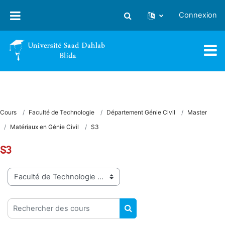
Passer au contenu principal
Connexion
Activer/désactiver la saisie
Cours
Faculté de Technologie
Département Génie Civil
Master
Matériaux en Génie Civil
S3
S3
Catégories de cours
Rechercher des cours
RECHERCHER DES COUR