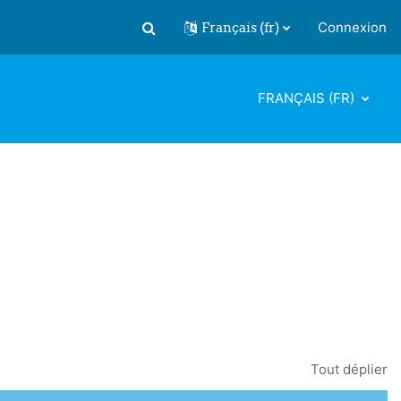
Français ‎(fr)‎
Connexion
Activer/désactiver la saisie de recherch
FRANÇAIS ‎(FR)‎
Tout déplier