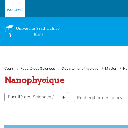
Passer au contenu principal
Accueil
Cours
Faculté des Sciences
Département Physique
Master
Na
Nanophysique
ies de cours
Rechercher des cours