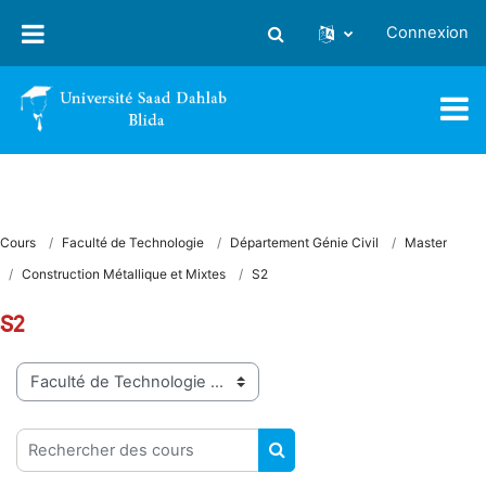
Passer au contenu principal
Connexion
Activer/désactiver la saisie
Cours
Faculté de Technologie
Département Génie Civil
Master
Construction Métallique et Mixtes
S2
S2
Catégories de cours
Rechercher des cours
RECHERCHER DES COUR