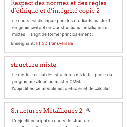
Respect des normes et des règles
approches théoriques pré requises. Les étudiants
d’éthique et d’intégrité copie 2
seront mis devant une situation similaire à celle d’un
ingénieur concepteur de charpente métallique,
ce cours est distingue pour les étudiants master 1
toute en leur procurant les données essentielles à
en génie civil option Constructions métalliques et
l’établissement de leur projet.
mixtes ,Il s’agit de former principalement :
• l’ingénieur citoyen, responsable, assurant le lien
Enseignant:
FT S2 Transversale
entre les sciences, les technologies et la
communauté humaine,
• l’ingénieur qui s’interroge continuellement sur le
structure mixte
sens de ses actions et les place dans une
Le module calcul des structures mixte fait partie du
perspective éthique,
programme alloué au master CMM.
• l’ingénieur dont les valeurs auront pour référent
l'objectif ed ce module est d'étudier et de calculer
non pas une simple logique de profit et de
les élements mixtes accier béton, notamznt les
rentabilité mais l’homme lui-même …
planchers mixtes, les poutres mixtes, les poteaux
ainsi que les liaisons existants entyre ces éléments.
le structures mixtes est composée de trois grandes
Structures Métalliques 2
parties qui sont
L'objectif principal du cours de structures
Plancher mixte