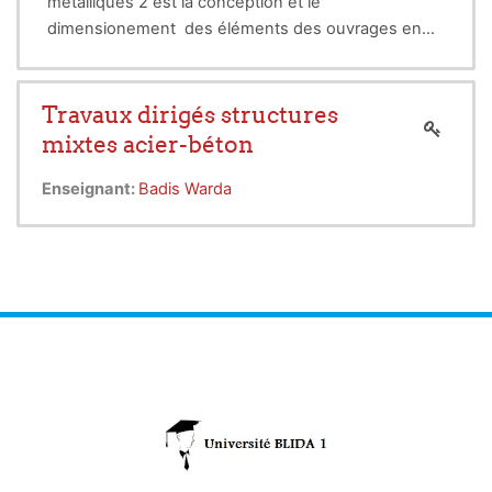
métalliques 2 est la conception et le
calcul des poteaux mixtes sous
Compression simple et sous Flexion
dimensionement des éléments des ouvrages en
composée
charpente métallique.
Assemblages mixtes
Travaux dirigés structures
mixtes acier-béton
Enseignant:
Badis Warda