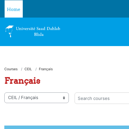
Skip to main content
Home
Courses
CEIL
Français
Français
 categories
Search courses