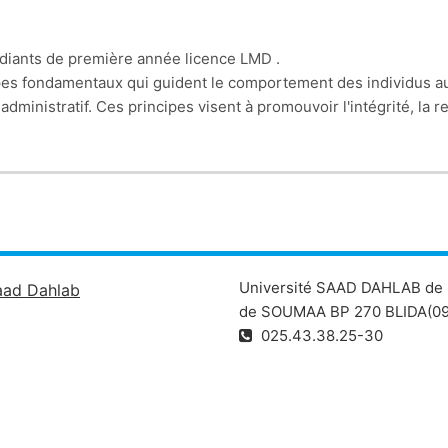
diants de première année licence LMD .
cipes fondamentaux qui guident le comportement des individus a
ministratif. Ces principes visent à promouvoir l'intégrité, la r
l'éthique et de la déontologie universitaires
Université SAAD DAHLAB de 
aad Dahlab
de SOUMAA BP 270 BLIDA(09
025.43.38.25-30