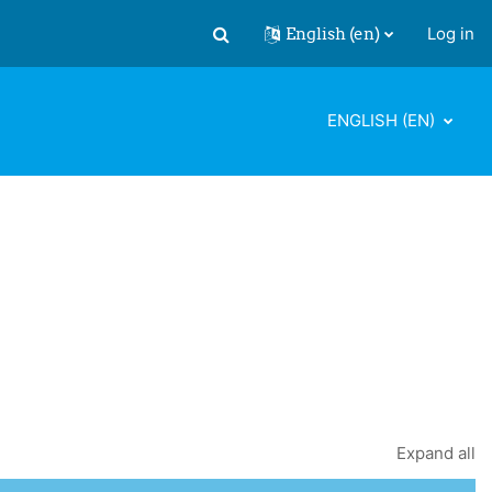
English ‎(en)‎
Log in
Toggle search input
ENGLISH ‎(EN)‎
Expand all