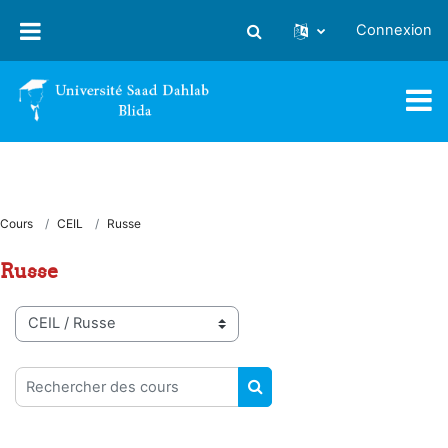
Passer au contenu principal
Connexion
Activer/désactiver la saisie
Cours
CEIL
Russe
Russe
Catégories de cours
Rechercher des cours
RECHERCHER DES COUR