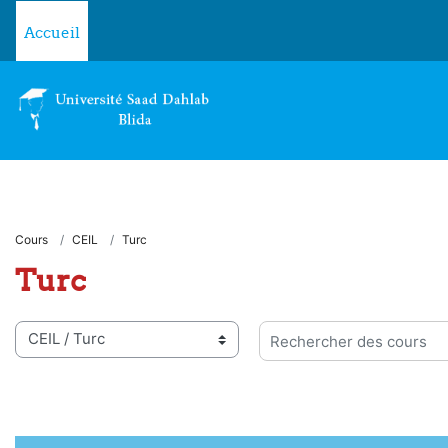
Passer au contenu principal
Accueil
Cours
CEIL
Turc
Turc
ies de cours
Rechercher des cours