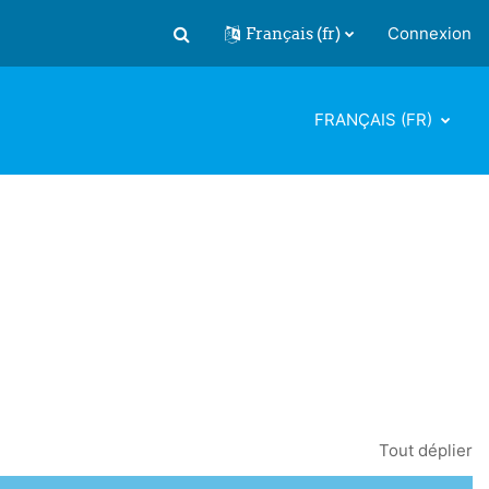
Français ‎(fr)‎
Connexion
Activer/désactiver la saisie de recherch
FRANÇAIS ‎(FR)‎
Tout déplier