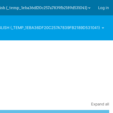
ish ‎(_temp_1eba36df20c257a7839fb2189d531041)‎
Log in
 input
LISH ‎(_TEMP_1EBA36DF20C257A7839FB2189D531041)‎
Expand all