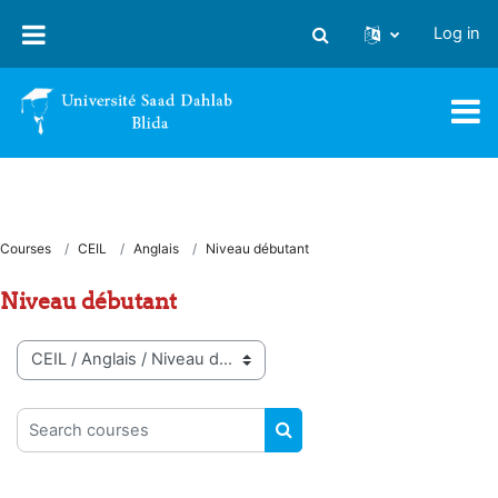
Skip to main content
Log in
Toggle search input
Courses
CEIL
Anglais
Niveau débutant
Niveau débutant
Course categories
Search courses
SEARCH COURSES