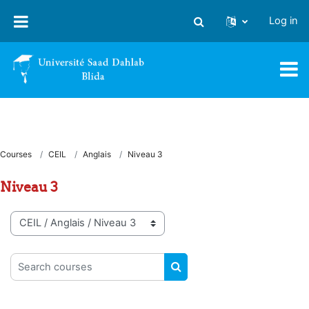
Skip to main content
Log in
Toggle search input
Courses
CEIL
Anglais
Niveau 3
Niveau 3
Course categories
Search courses
SEARCH COURSES