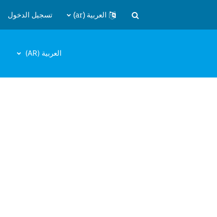
العربية ‎(ar)‎
تسجيل الدخول
تبديل إدخال البحث
العربية ‎(AR)‎