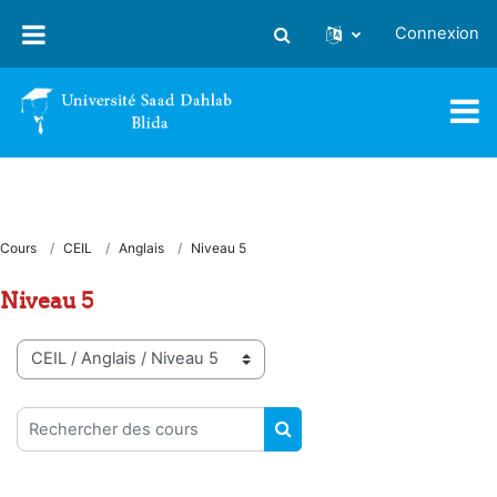
Passer au contenu principal
Connexion
Activer/désactiver la saisie
Cours
CEIL
Anglais
Niveau 5
Niveau 5
Catégories de cours
Rechercher des cours
RECHERCHER DES COUR