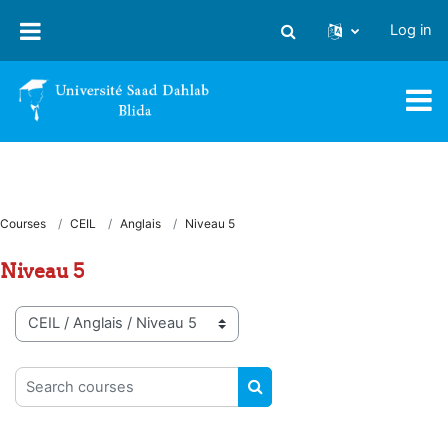
Skip to main content
Log in
Toggle search input
Courses
CEIL
Anglais
Niveau 5
Niveau 5
Course categories
Search courses
SEARCH COURSES