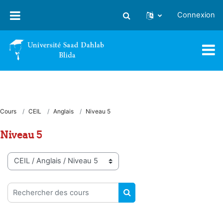
Passer au contenu principal
Connexion
Activer/désactiver la saisie
Cours
CEIL
Anglais
Niveau 5
Niveau 5
Catégories de cours
Rechercher des cours
RECHERCHER DES COUR