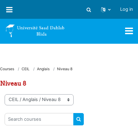
Skip to main content
Log in
Toggle search input
Courses
CEIL
Anglais
Niveau 8
Niveau 8
Course categories
Search courses
SEARCH COURSES