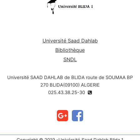
Formuler des salutations formelles et informelles
Objectifs
En terme de savoir-être
Employer les types de salutations (informelles,
formelles) selon les circonstances
Université Saad Dahlab
Bibliothèque
SNDL
Université SAAD DAHLAB de BLIDA route de SOUMAA BP
270 BLIDA(09100) ALGERIE
025.43.38.25-30
Copyright © 2019 -Univérsité Saad Dahlab Blida 1