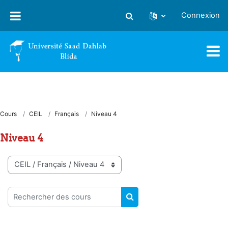
Passer au contenu principal
Connexion
Activer/désactiver la saisie
Cours
CEIL
Français
Niveau 4
Niveau 4
Catégories de cours
Rechercher des cours
RECHERCHER DES COUR