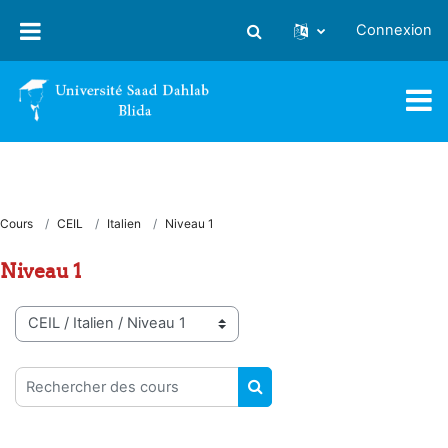
Passer au contenu principal
Connexion
Activer/désactiver la saisie
Cours
CEIL
Italien
Niveau 1
Niveau 1
Catégories de cours
Rechercher des cours
RECHERCHER DES COUR