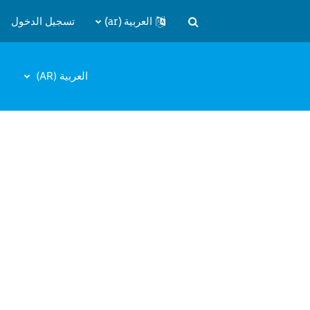
العربية ‎(ar)‎
تسجيل الدخول
تبديل إدخال البحث
العربية ‎(AR)‎