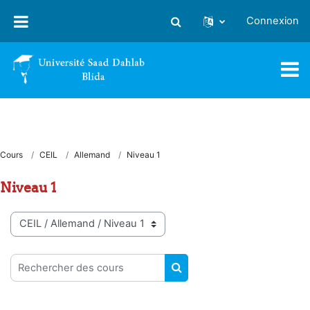
Passer au contenu principal
Connexion
Activer/désactiver la saisie
Cours
CEIL
Allemand
Niveau 1
Niveau 1
Catégories de cours
Rechercher des cours
RECHERCHER DES COUR