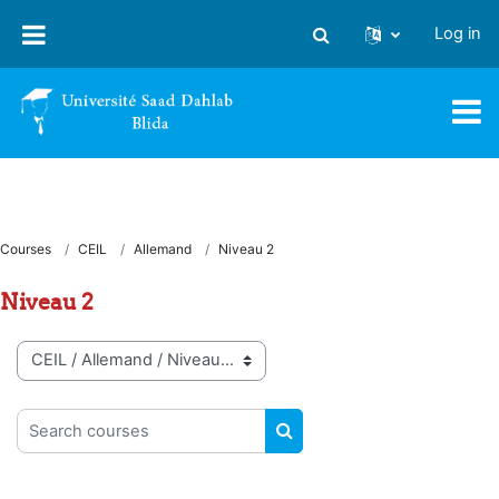
Skip to main content
Log in
Toggle search input
Courses
CEIL
Allemand
Niveau 2
Niveau 2
Course categories
Search courses
SEARCH COURSES