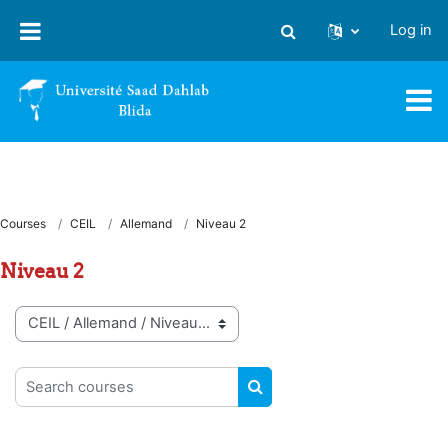
Skip to main content
Log in
Toggle search input
Courses
CEIL
Allemand
Niveau 2
Niveau 2
Course categories
Search courses
SEARCH COURSES