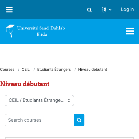
Skip to main content
Log in
Toggle search input
Courses
CEIL
Etudiants Étrangers
Niveau débutant
Niveau débutant
Course categories
Search courses
SEARCH COURSES