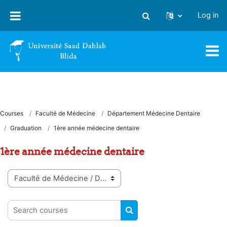
Skip to main content
Log in
Toggle search input
Courses
Faculté de Médecine
Département Médecine Dentaire
Graduation
1ère année médecine dentaire
1ère année médecine dentaire
Course categories
Search courses
SEARCH COURSES