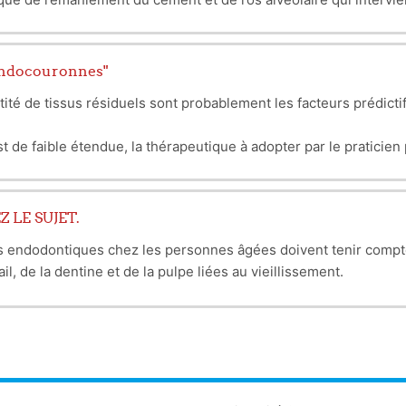
ent équilibrée »
rait cassant comme dans l’ostéoporose.
le
Œdèmes,
Examen cardiovasculaire, neurologique chaque jour
"Endocouronnes"
tité de tissus résiduels sont probablement les facteurs prédictif
ème
ois puis chaque 6 mois la 2
année
st de faible étendue, la thérapeutique à adopter par le praticien
 la décision d’un plan de traitement se fait à travers un plus l
 la guérison est complète.
Le pronostic vital est mis en jeu dans
ble et pour cela, le chirurgien-dentiste pourra utiliser des tech
ans un laboratoire de prothèse.
 LE SUJET.
streptococcique :
ts endodontiques chez les personnes âgées doivent tenir compte
, de la dentine et de la pulpe liées au vieillissement.