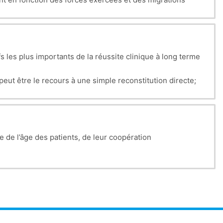
.
Diurèse, chimie des urines tous les jours.
s les plus importants de la réussite clinique à long terme
 peut être le recours à une simple reconstitution directe;
arge choix de possibilités. De manière générale, la
 la phase aigue.
Le risque de récidive à la faveur d’une
niques de reconstitutions indirectes faisant intervenir
 de l’âge des patients, de leur coopération