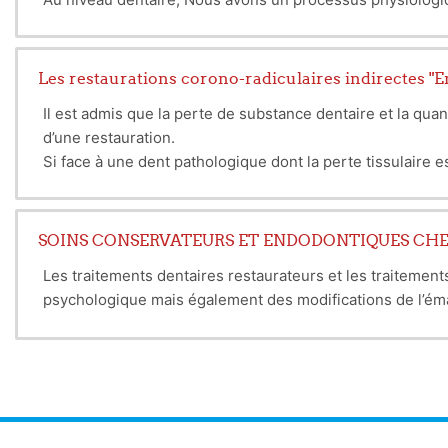
1.
Surveillance :
dentaires. « Ceci est assimilable à une balance normalem
a.
Surveillance durant hospitalisation
:
Ce phénomène est limité, sans ces remaniements l’os se
clinique :
Poids, constantes vitales, tension artériel
Les restaurations corono-radiculaires indirectes 
Biologique :
fonction rénale;
ASLO.
Il est admis que la perte de substance dentaire et la quan
b.
Surveillance après la sortie
Contrôles : 1-2-3-6-12 m
d’une restauration.
× Clinique : poids, TA, Labstix
Si face à une dent pathologique dont la perte tissulaire e
ème
× Biologique : dosage fraction C 3 6-8
semaine.
pour une dent dont le délabrement est bien plus important,
Pronostic:
est en général bon.
Dans la majorité des cas
reconstitution devra être la plus étanche et pérenne possi
nouvelle infection est minime.
des dispositifs médicaux prothétiques souvent réalisés d
SOINS CONSERVATEURS ET ENDODONTIQUES CHEZ
Prévention
:
C’est le meilleur traitement des GNA post 
Les traitements dentaires restaurateurs et les traitemen
psychologique mais également des modifications de l’émail