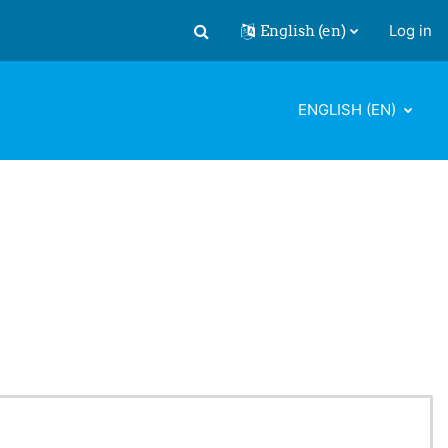
English ‎(en)‎
Log in
Toggle search input
ENGLISH ‎(EN)‎