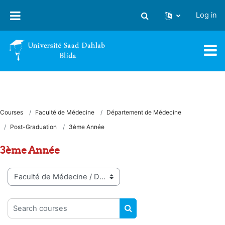
Skip to main content
Log in
Toggle search input
Courses
Faculté de Médecine
Département de Médecine
Post-Graduation
3ème Année
3ème Année
Course categories
Search courses
SEARCH COURSES