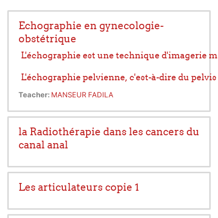
Echographie en gynecologie-
obstétrique
L'échographie est une technique d'imagerie médi
L'échographie pelvienne, c'est-à-dire du pelvis  
Teacher:
MANSEUR FADILA
L'échographie obstétricale permet d'étudier le
la Radiothérapie dans les cancers du
canal anal
Les articulateurs copie 1