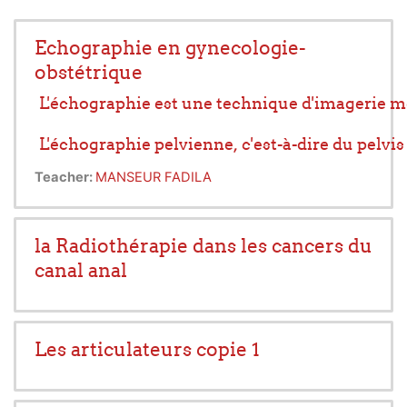
Echographie en gynecologie-
obstétrique
L'échographie est une technique d'imagerie médi
L'échographie pelvienne, c'est-à-dire du pelvis  
Teacher:
MANSEUR FADILA
L'échographie obstétricale permet d'étudier le
la Radiothérapie dans les cancers du
canal anal
Les articulateurs copie 1