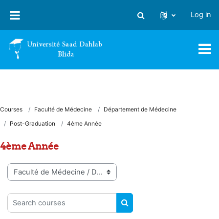
Skip to main content
Log in
Toggle search input
Courses
Faculté de Médecine
Département de Médecine
Post-Graduation
4ème Année
4ème Année
Course categories
Search courses
SEARCH COURSES