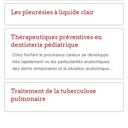
Les pleurésies à liquide clair
Thérapeutiques préventives en
dentisterie pédiatrique
Chez l’enfant le processus carieux se développe
très rapidement vu les particularités anatomiques
des dents temporaires et la situation anatomique
des dents en éruption
Une prise en charge précoce et des
recommandations particulières en matière
Traitement de la tuberculose
d’hygiène buccodentaire, d’alimentation et de
pulmonaire
prévention sont nécessaires