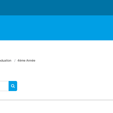
aduation
4ème Année
SEARCH COURSES