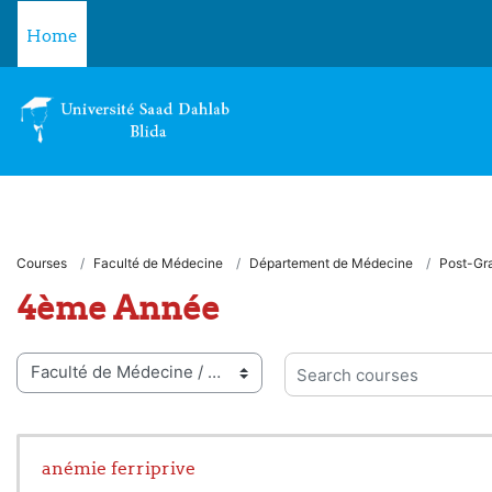
Skip to main content
Home
Courses
Faculté de Médecine
Département de Médecine
Post-Gr
4ème Année
 categories
Search courses
anémie ferriprive