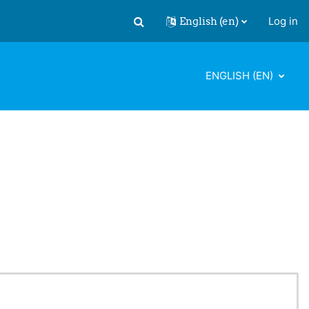
English ‎(en)‎
Log in
Toggle search input
ENGLISH ‎(EN)‎