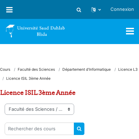
Passer au contenu principal
Connexion
Activer/désactiver la saisie
Cours
Faculté des Sciences
Département d'Informatique
Licence L3
Licence ISIL 3ème Année
Licence ISIL 3ème Année
Catégories de cours
Rechercher des cours
RECHERCHER DES COUR